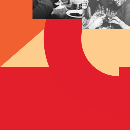
Hiermit bestätige
„THIS IS WHA
SAVOUR. IT´