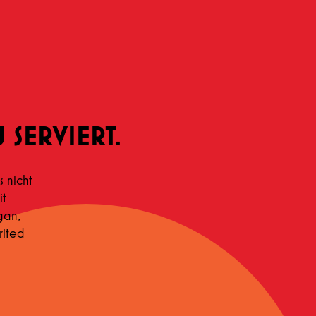
 SERVIERT.
 nicht
it
gan,
rited