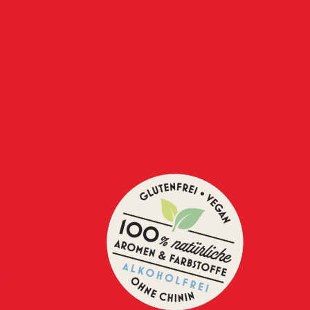
th Gilbert (Eat, Pray, Love)
N