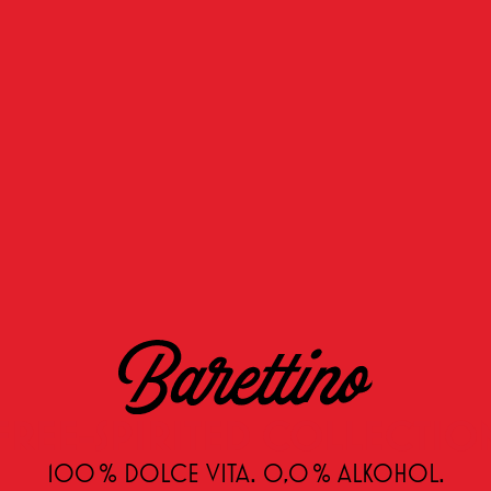
LL.“
Elizabe
FREE-SPIRITED COLLECTIO
100 % DOLCE VITA. 0,0 % ALKOHOL.