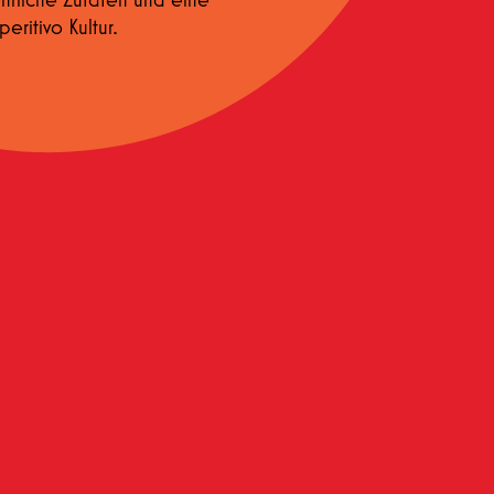
ritivo Kultur.
haben.
SIP, AND
NG, AND