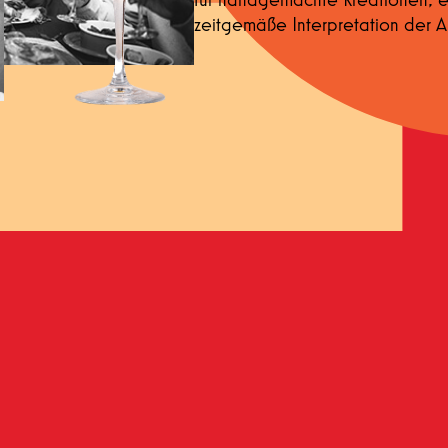
zeitgemäße Interpretation der Ape
 ich die
Datenschutzerklärung
gelesen und verstanden zu 
Abschicken
T ITALIANS DO. THEY SIT AND 
S THE ART OF DOING NOTHI