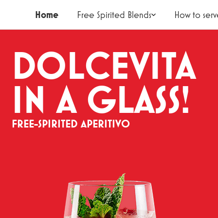
Home
Free Spirited Blends
How to serv
DOLCEVITA
IN A GLASS!
FREE-SPIRITED APERITIVO