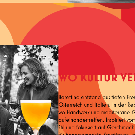
KONTAKT
WO KULTUR VE
Barettino entstand aus tiefen Fr
Österreich und Italien. In der 
wo Handwerk und mediterrane Ge
aufeinandertreffen. Inspiriert vo
Stil und fokussiert auf Geschmack
für handgemachte Kreationen, e