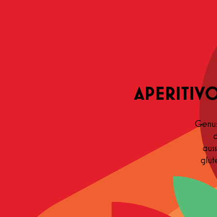
APERITIVO
Genus
d
aus
glut