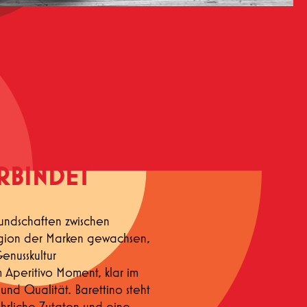
RBINDET
eundschaften zwischen
Region der Marken gewachsen,
nusskultur
m Aperitivo Moment, klar im
 und Qualität. Barettino steht
hrliche Zutaten und eine