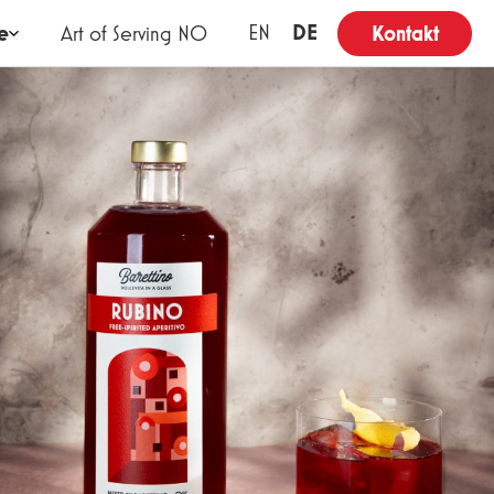
DE
EN
e
Art of Serving NO
Kontakt
T