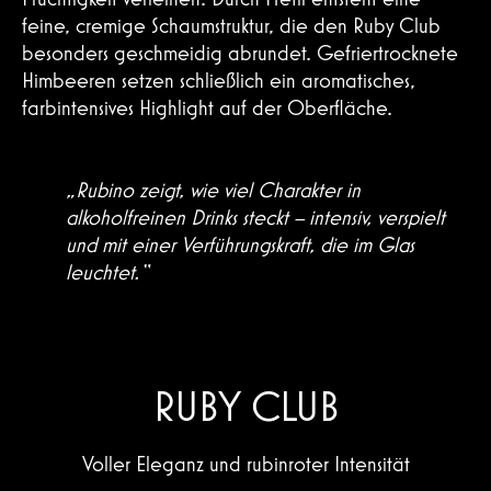
feine, cremige Schaumstruktur, die den Ruby Club
besonders geschmeidig abrundet. Gefriertrocknete
Himbeeren setzen schließlich ein aromatisches,
farbintensives Highlight auf der Oberfläche.
„Rubino zeigt, wie viel Charakter in
alkoholfreinen Drinks steckt – intensiv, verspielt
und mit einer Verführungskraft, die im Glas
Hiermit bestätige ich die
leuchtet.“
Datenschutzerklärung
gelesen und
verstanden zu haben.
RUBY CLUB
Abschicken
Voller Eleganz und rubinroter Intensität