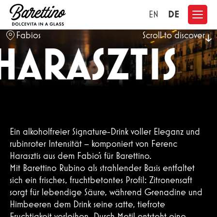
DE
EN
Fabios
Scroll to discover
HARASZTIS
Ein alkoholfreier Signature-Drink voller Eleganz und
KONTAKT
rubinroter Intensität – komponiert von Ferenc
Harasztis aus dem Fabio’s für Barettino.
Mit Barettino Rubino als strahlender Basis entfaltet
sich ein frisches, fruchtbetontes Profil: Zitronensaft
sorgt für lebendige Säure, während Grenadine und
Himbeeren dem Drink seine satte, tiefrote
Fruchtigkeit verleihen. Durch Metil entsteht eine