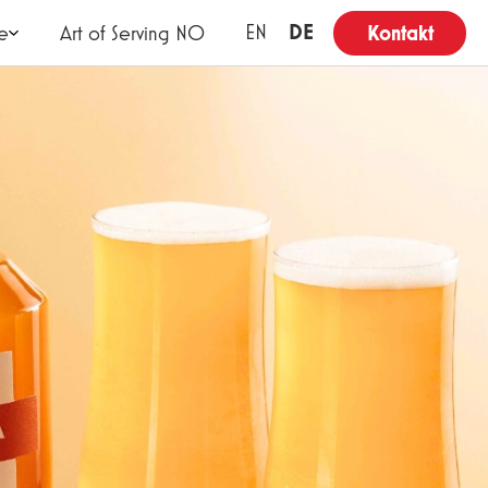
DE
EN
e
Art of Serving NO
Kontakt
T