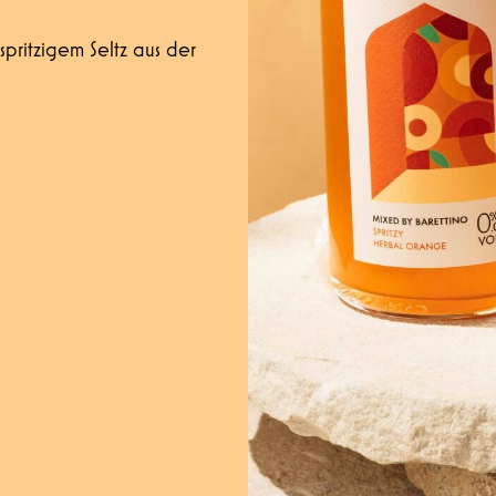
spritzigem Seltz aus der
Hiermit bestätige ich die
Datenschutzerklärung
gelesen 
Abschicken