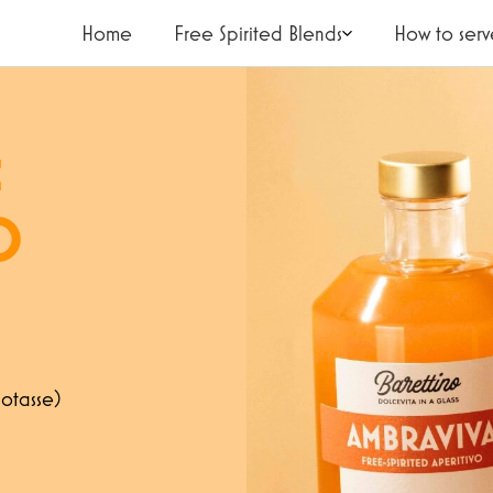
Home
Free Spirited Blends
How to serv
:
D
KONTAK
sotasse)